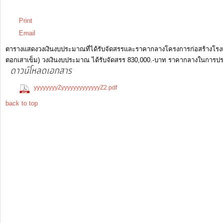
วันอังคาร, 15 กันยายน 2563 11:40
Print
รายงาน
Email
ผล
ตารางแสดงวงเงินงบประมาณที่ได้รับจัดสรรและราคากลางโครงการก่อสร้างโรงแปรร
การ
ตอกเสาเข็ม) วงเงินงบประมาณ ได้รับจัดสรร 830,000.-บาท ราคากลางในการ
ดำเนิน
ดาวน์โหลดเอกสาร
งาน
(270 Downloads)
yyyyyyyyZyyyyyyyyyyyyyZ2.pdf
back to top
บริการ
ข้อมูล
การ
เงิน-
การ
คลัง