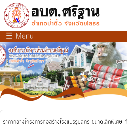
×
close
หน้า
☰ Menu
หลัก
เกี่ยว
กับ
เรา
บุคลากร
แผนการ
พัฒนา
ท้อง
ราคากลางโครงการก่อสร้างโรงแปรรูปสุกร ขนาดเล็กพิเศษ กำ
ถิ่น