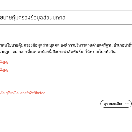
ยบายคุ้มครองข้อมูลส่วนบุคคล
[ 23 กุมภาพันธ์ 2
าศนโยบายคุ้มครองข้อมูลส่วนบุคคล องค์การบริหารส่วนตำบลศรีฐาน อำเภอป่าติ้
ปรากฏตามเอกสารที่แนบมาด้วยนี้ จึงประชาสัมพันธ์มาให้ทราบโดยทั่วกัน
6#sigProGalleriafb2c9bcfcc
ดูรายละเอียด >>