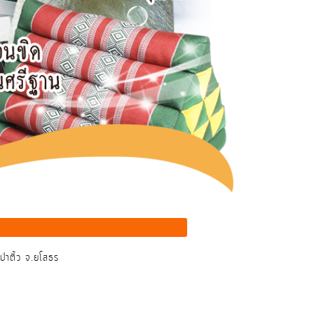
่าติ้ว จ.ยโสธร