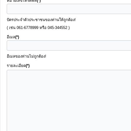
หมายเลขโทรศัพท์
(*)
การ
จัดการ
ความ
ปัตรประจำตัวประชาชนของท่านให้ถูกต้อง!
รู้
( เช่น 061-6778999 หรือ 045-344552 )
อีเมล
(*)
ท้อง
ถิ่น
อีเมลของท่านไม่ถูกต้อง!
ของ
รายละเอียด
(*)
เรา
แสดง
ความ
คิด
เห็น/
ร้อง
เรียน