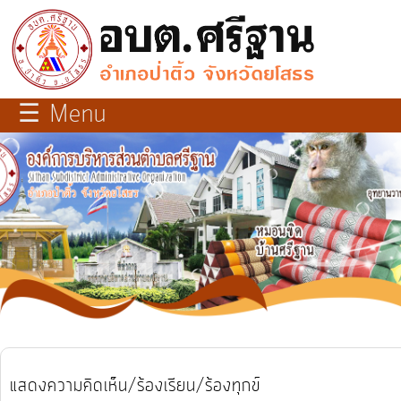
×
close
หน้า
☰ Menu
หลัก
เกี่ยว
กับ
เรา
บุคลากร
แผนการ
พัฒนา
ท้อง
แสดงความคิดเห็น/ร้องเรียน/ร้องทุกข์
ถิ่น