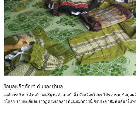
การ
จัดการ
ความ
รู้
ท้อง
ถิ่น
ของ
เรา
ข้อมูลผลิตภัณฑ์เด่นของตำบล
แสดง
องค์การบริหารส่วนตำบลศรีฐาน อำเภอป่าติ้ว จังหวัดยโสธร ได้รวบรวมข้อมูลผล
ความ
ยโสธร รายละเอียดปรากฏตามเอกสารที่แนบมาด้วยนี้ จึงประชาสัมพันธ์มาให้ทร
คิด
เห็น/
ร้อง
เรียน