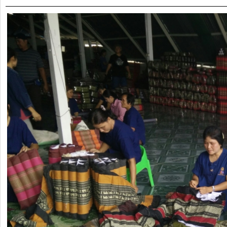
รายงาน
ผล
การ
ดำเนิน
งาน
บริการ
ข้อมูล
การ
เงิน-
การ
คลัง