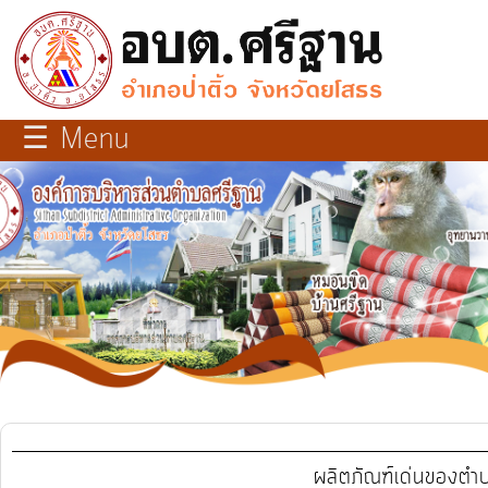
×
close
หน้า
☰ Menu
หลัก
เกี่ยว
กับ
เรา
บุคลากร
แผนการ
พัฒนา
ท้อง
ผลิตภัณฑ์เด่นของตำ
ถิ่น