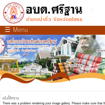
×
×
close
หน้า
☰ Menu
หลัก
เกี่ยว
กับ
เรา
บุคลากร
แผนการ
พัฒนา
ท้อง
แจ้งให้ทราบ
ถิ่น
There was a problem rendering your image gallery. Please make sure that t