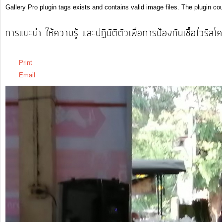
Gallery Pro plugin tags exists and contains valid image files. The plugin cou
รายงาน
การแนะนำ ให้ความรู้ และปฏิบัติตัวเพื่อการป้องกันเชื้อไวร
ผล
วันพฤหัสบดี, 26 มีนาคม 2563 15:19
การ
Print
ดำเนิน
Email
งาน
บริการ
ข้อมูล
การ
เงิน-
การ
คลัง