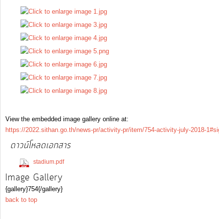
View the embedded image gallery online at:
https://2022.sithan.go.th/news-pr/activity-pr/item/754-activity-july-2018-1#
ดาวน์โหลดเอกสาร
(169 Downloads)
stadium.pdf
Image Gallery
{gallery}754{/gallery}
back to top