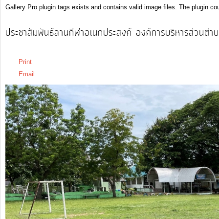
Gallery Pro plugin tags exists and contains valid image files. The plugin cou
รายงาน
ประชาสัมพันธ์ลานกีฬาอเนกประสงค์ องค์การบริหารส่วนตำ
ผล
วันอังคาร, 30 เมษายน 2562 11:17
การ
Print
ดำเนิน
Email
งาน
บริการ
ข้อมูล
การ
เงิน-
การ
คลัง