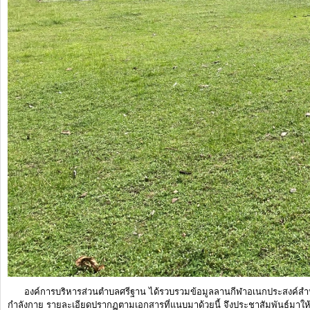
การ
จัดการ
ความ
รู้
ท้อง
ถิ่น
ของ
เรา
แสดง
ความ
คิด
เห็น/
ร้อง
องค์การบริหารส่วนตำบลศรีฐาน ได้รวบรวมข้อมูลลานกีฬาอเนกประสงค์สำห
เรียน
กำลังกาย รายละเอียดปรากฏตามเอกสารที่แนบมาด้วยนี้ จึงประชาสัมพันธ์มาให