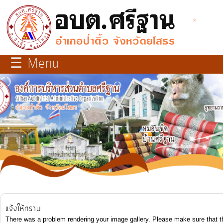
×
×
close
หน้า
☰ Menu
หลัก
เกี่ยว
กับ
เรา
บุคลากร
แผนการ
พัฒนา
ท้อง
แจ้งให้ทราบ
ถิ่น
There was a problem rendering your image gallery. Please make sure that t