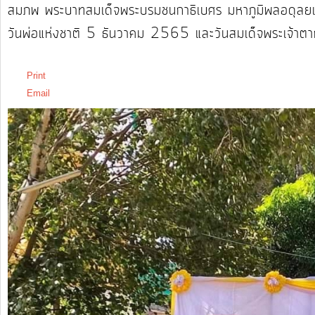
สมภพ พระบาทสมเด็จพระบรมชนกาธิเบศร มหาภูมิพลอดุลย
วันพ่อแห่งชาติ 5 ธันวาคม 2565 และวันสมเด็จพระเจ้าต
รายงาน
วันอังคาร, 27 ธันวาคม 2565 11:25
ผล
การ
Print
ดำเนิน
Email
งาน
บริการ
ข้อมูล
การ
เงิน-
การ
คลัง