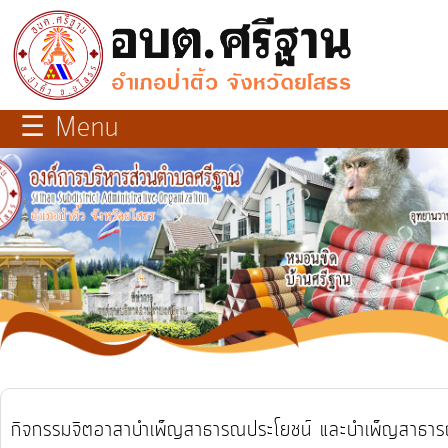
×
close
หน้า
☰ Menu
หลัก
เกี่ยว
กับ
เรา
บุคลากร
แผนการ
พัฒนา
ท้อง
กิจกรรมจิตอาสาบำเพ็ญสาธารณประโยชน์ และบำเพ็ญสาธารณ
ถิ่น