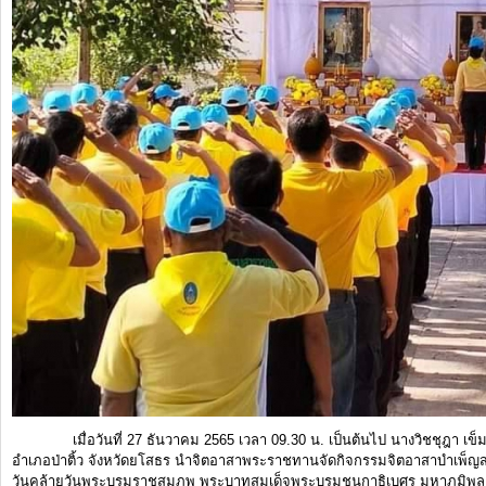
การ
จัดการ
ความ
รู้
ท้อง
ถิ่น
ของ
เรา
แสดง
ความ
คิด
เห็น/
ร้อง
เมื่อวันที่ 27 ธันวาคม 2565 เวลา 09.30 น. เป็นต้นไป นางวิชชุฎา เข็
อำเภอป่าติ้ว จังหวัดยโสธร นำจิตอาสาพระราชทานจัดกิจกรรมจิตอาสาบำเพ็
เรียน
วันคล้ายวันพระบรมราชสมภพ พระบาทสมเด็จพระบรมชนกาธิเบศร มหาภูมิพลอ