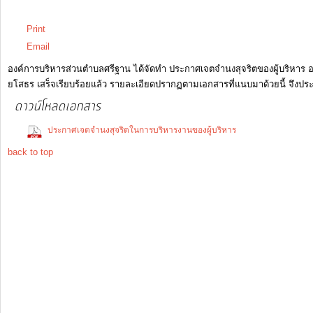
วันพุธ, 24 มิถุนายน 2563 13:57
Print
รายงาน
Email
ผล
องค์การบริหารส่วนตำบลศรีฐาน ได้จัดทำ ประกาศเจตจำนงสุจริตของผู้บริหาร อง
การ
ยโสธร เสร็จเรียบร้อยแล้ว รายละเอียดปรากฏตามเอกสารที่แนบมาด้วยนี้ จึงประ
ดำเนิน
ดาวน์โหลดเอกสาร
งาน
(279 Down
ประกาศเจตจำนงสุจริตในการบริหารงานของผู้บริหาร
back to top
บริการ
ข้อมูล
การ
เงิน-
การ
คลัง