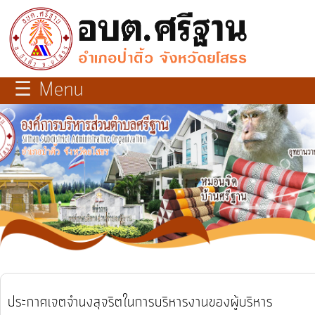
×
close
หน้า
☰ Menu
หลัก
เกี่ยว
กับ
เรา
บุคลากร
แผนการ
พัฒนา
ท้อง
ประกาศเจตจำนงสุจริตในการบริหารงานของผู้บริหาร
ถิ่น