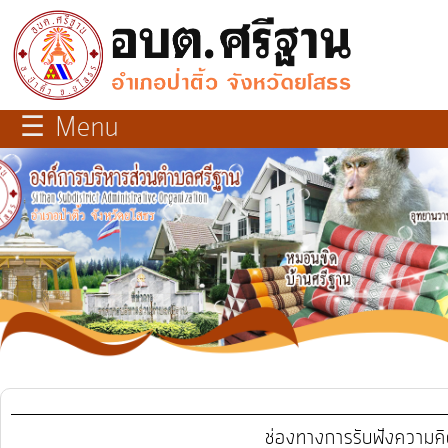
×
close
หน้า
☰ Menu
หลัก
เกี่ยว
กับ
เรา
บุคลากร
แผนการ
พัฒนา
ท้อง
ช่องทางการรับฟังความคิ
ถิ่น