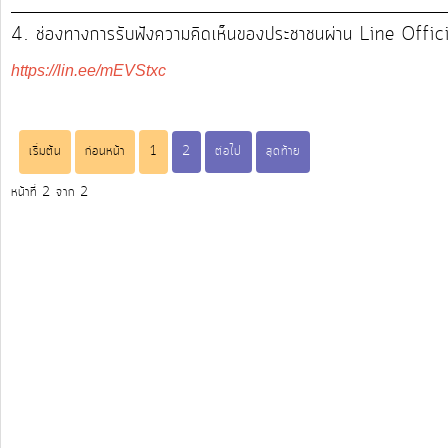
4. ช่องทางการรับฟังความคิดเห็นของประชาชนผ่าน Line Offic
รายงาน
https://lin.ee/mEVStxc
ผล
การ
ดำเนิน
เริ่มต้น
ก่อนหน้า
1
2
ต่อไป
สุดท้าย
งาน
หน้าที่ 2 จาก 2
บริการ
ข้อมูล
การ
เงิน-
การ
คลัง